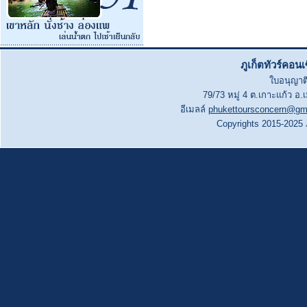
ภูเก็ตทัวร์คอน
ใบอนุญาติ
79/73 หมู่ 4 ต.เกาะแก้ว อ.
อีเมลล์
phukettoursconcern@gm
Copyrights 2015-2025 ภู