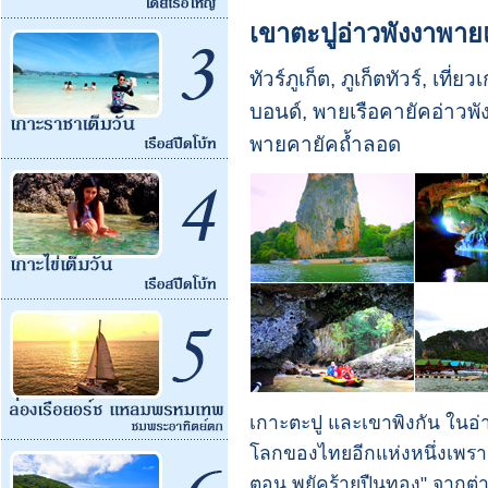
เขาตะปูอ่าวพังงาพาย
ทัวร์ภูเก็ต, ภูเก็ตทัวร์, เที่
บอนด์, พายเรือคายัคอ่าวพัง
พายคายัคถ้ำลอด
เกาะตะปู และเขาพิงกัน ในอ่า
โลกของไทยอีกแห่งหนึ่งเพรา
ตอน พยัคร้ายปืนทอง" จากต่