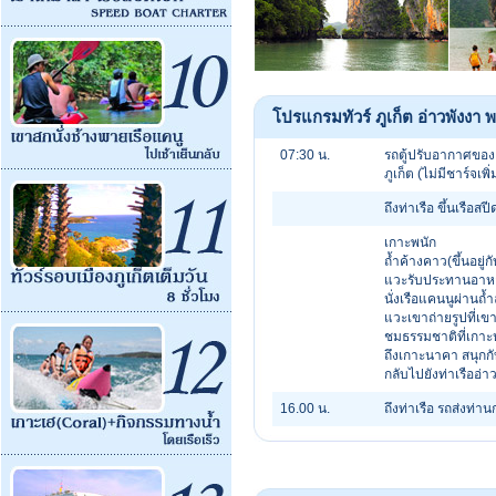
โปรแกรมทัวร์ ภูเก็ต อ่าวพังงา
07:30 น.
รถตู้ปรับอากาศของ
ภูเก็ต (ไม่มีชาร์จเพิ
ถึงท่าเรือ ขึ้นเรือสป
เกาะพนัก
ถ้ำค้างคาว(ขึ้นอยู
แวะรับประทานอาหาร
นั่งเรือแคนนูผ่านถ้
แวะเขาถ่ายรูปที่เข
ชมธรรมชาติที่เกาะ
ถึงเกาะนาคา สนุกก
กลับไปยังท่าเรืออ่
16.00 น.
ถึงท่าเรือ รถส่งท่า