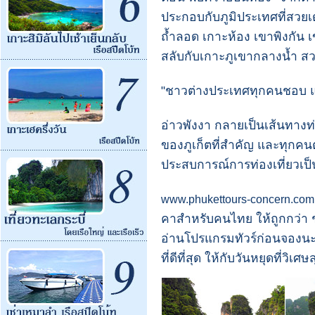
ประกอบกับภูมิประเทศที่สวยเ
ถ้ำลอด เกาะห้อง เขาพิงกัน เ
สลับกับเกาะภูเขากลางน้ำ ส
"ชาวต่างประเทศทุกคนชอบ 
อ่าวพังงา กลายเป็นเส้นทางท่อ
ของภูเก็ตที่สำคัญ และทุกค
ประสบการณ์การท่องเที่ยวเป
www.phukettours-concern.com
คาสำหรับคนไทย ให้ถูกกว่า 
อ่านโปรแกรมทัวร์ก่อนจองนะคร
ที่ดีที่สุด ให้กับวันหยุดที่วิเศษ