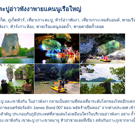
ตะปูอ่าวพังงาพายแคนนูเรือใหญ่
ูเก็ต, ภูเก็ตทัวร์, เที่ยวเกาะตะปู, ทัวร์อ่าวพังงา, เที่ยวเกาะเจมส์บอนด์, พายเรื
พังงา, ทัวร์เกาะห้อง, พายเรือแคนูลอดถ้ำ, พายคายัคถ้ำลอด
ปู และเขาพิงกัน ในอ่าวพังงา กลายเป็นสถานที่ท่องเที่ยวระดับโลกของไทยอีกแห่งห
 ภาพยนตร์ฟอร์มยัก James Bond 007 ตอน พยัคร้ายปืนทอง" จากต่างประเทศ เข้
ำคัญ ประกอบกับภูมิประเทศที่สวยเด่นไม่เหมือนใครในบริเวณอ่าวพังงา อย่าง ถ
อง เขาพิงกัน เขาตะปู เกาะเขาหมาจู ทิวป่าชายเลยที่เขียว สลับกับเกาะภูเขากลาง