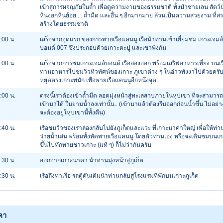
เข้าสู่การผจญภัยในถ้ำ เพื่อดูความงามของธรรมชาติ ทั้งป่าชายเลน สัตว์ป
หินงอกหินย้อย.... ถ้ำมืด และอื่น ๆ อีกมากมาย ล้วนเป็นความสวยงาม ที่สร
สร้างโดยธรรมชาติ
:00 น.
เสร็จจากจุดแรก ของการพายเรือแคนนู เรือนำท่านเข้าเยี่ยมชม เกาะเจมส์
บอนด์ 007 ซึ่งประกอบด้วยเกาะตะปู และเขาพิงกัน
:00 น.
เสร็จจากการชมเกาะเจมส์บอนด์ เรือล่องออก พร้อมเสริฟอาหารเที่ยง บนเร
ทานอาหารไปชมวิวทิวทัศน์ของเกาะ ภูเขาต่าง ๆ ในอ่าวพังงาไปด้วยครั
หยุดตรงเกาะพนัก เพื่อพายเรือแคนนูอีกหนึ่งจุด
:00 น.
ตรงนี้เราต้องเข้าถ้ำมืด ลอดมุ่งหน้าสู่ทะเลสาบภายในหุบเขา ที่จะสามาร
เข้ามาได้ ในยามน้ำลงเท่านั้น.. (เข้ามาแล้วต้องรีบออกก่อนน้ำขึ้น ไม่อย่าง
จะต้องอยู่ใหุบเขานี้ทั้งคืน)
:40 น.
เรือชมวิวของเราล่องกลับไปยังภูเก็ตและแวะ ที่เกาะนาคาใหญ่ เพื่อให้ท่าน
ว่ายน้ำเล่น พร้อมทั้งหัดพายเรือแคนนู โดยตัวท่านเอง หรือจะเดินชมบนเ
ขึ้นไปทักทายชาวเกาะ (แท้ ๆ) ก็ไม่ว่ากันครับ
:30 น.
ออกจากเกาะนาคา นำท่านมุ่งหน้าสู่ภูเก็ต
:30 น.
เรือถึงท่าเรือ รถตู้คันเดิมนำท่านกลับสู่โรงแรมที่พักบนเกาะภูเก็ต
คา