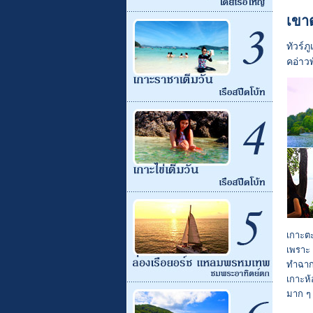
เขา
ทัวร์ภ
คอ่าว
เกาะตะ
เพราะ
ทำฉากส
เกาะห้
มาก ๆ