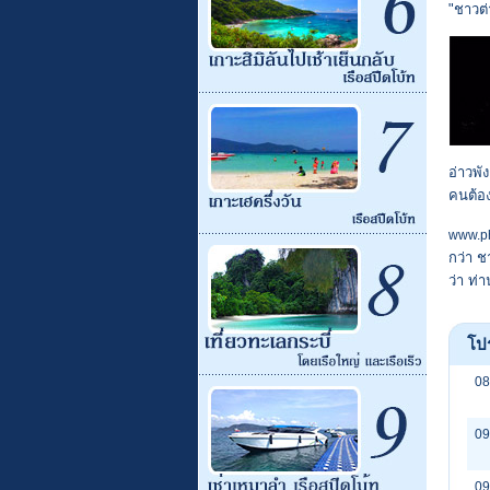
"ชาวต
อ่าวพั
คนต้อ
www.ph
กว่า ช
ว่า ท่า
โปร
08
09
09