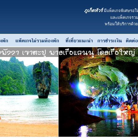
ภูเก็ตทัวร์
มีแพ็คเกจพิเศษรอให
และแพ็คเกจรวมห
พร้อมให้บริการด้ว