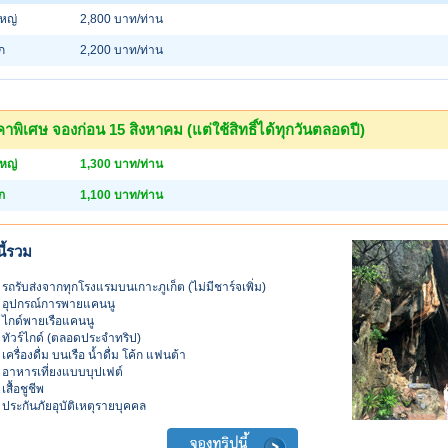
ใหญ่
2,800 บาท/ท่าน
็ก
2,200 บาท/ท่าน
าพิเศษ จองก่อน 15 สิงหาคม (แต่ใช้สิทธิ์ได้ทุกวันตลอดปี)
ใหญ่
1,300 บาท/ท่าน
็ก
1,100 บาท/ท่าน
ี้รวม
รถรับส่งจากทุกโรงแรมบนเกาะภูเก็ต (ไม่มีชาร์จเพิ่ม)
อุปกรณ์การพายแคนนู
ไกด์พายเรือแคนนู
ทัวร์ไกด์ (ตลอดประจำทริป)
เครื่องดื่ม บนเรือ น้ำดื่ม โค้ก แฟนต้า
อาหารเที่ยงแบบบุปเฟต์
เสื้อชูชีพ
ประกันภัยอุบัติเหตุรายบุคคล