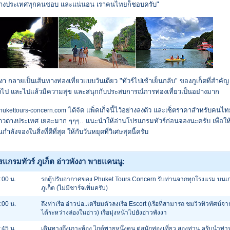
่างประเทศทุกคนชอบ และแน่นอน เราคนไทยก็ชอบครับ"
งงา กลายเป็นเส้นทางท่องเที่ยวแบบวันเดียว "ทัวร์ไปเช้าเย็นกลับ" ของภูเก็ตที่สำคั
งไป และไปแล้วมีความสุข และสนุกกับประสบการณ์การท่องเที่ยวเป็นอย่างมาก
ได้จัด แพ็คเก็จนี้ไว้อย่างลงตัว และเซ็ตราคาสำหรับคนไทย
ukettours-concern.com
าวต่างประเทศ เยอะมาก ๆๆๆ.. แนะนำให้อ่านโปรแกรมทัวร์ก่อนจองนะครับ เพื่อให้
นกำลังจองในสิ่งที่ดีที่สุด ให้กับวันหยุดที่วิเศษสุดนี้ครับ
แกรมทัวร์ ภูเก็ต อ่าวพังงา พายแคนนู:
:00 น.
รถตู้ปรับอากาศของ Phuket Tours Concern รับท่านจากทุกโรงแรม บนเ
ภูเก็ต (ไม่มีชาร์จเพิ่มครับ)
:00 น.
ถึงท่าเรือ อ่าวปอ..เตรียมตัวลงเรือ Escort (เรือที่สามารถ ชมวิวทิวทัศน์จากท
ได้ระหว่างล่องในอ่าว) เรือมุ่งหน้าไปยังอ่าวพังงา
:45 น.
เดินทางถึงเกาะห้อง ไกด์พายหนึ่งคน ต่อนักท่องเที่ยว สองท่าน ครับนำท่า