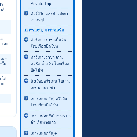
Private Trip
่า
รค์
ทัวร์3วัด และอ่าวพังงา
เขาตะปู
ือ
ทัวร์เกาะราชาเต็มวัน
บ และ
โดยเรือสปีดโบ้ท
ทัวร์เกาะราชา เกาะ
ถ ลอด
คอรัล เต็มวัน โดยเรือส
นั้น
ปีดโบ้ท
 ได้
นั่งเรือยอร์ชเล่น ไปเกาะ
กาะ
เฮ+ เกาะราชา
เกาะเฮ(คอรัล) ครึ่งวัน
โดยเรือสปีดโบ้ท
เกาะเฮ(คอรัล) เช่าเหมา
ลำ เรือหางยาว
เกาะเฮ(คอรัล)+