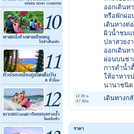
ออกเดินทางจ
หรือพักผ่
เดินทางต่อ
ผิวน้ำชมแ
ปลาสวยงา
ออกเดินทา
ผ่อนบนชา
การดำน้ำต
ให้อาหาร
นานาชนิด
12.30 น.
เดินทางกลับ
/17.30น.
ราคา