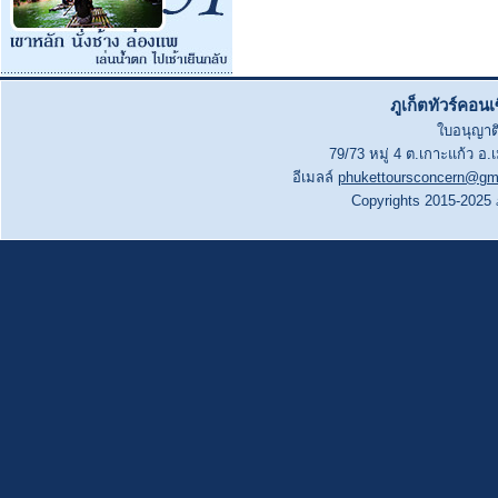
ภูเก็ตทัวร์คอน
ใบอนุญาติ
79/73 หมู่ 4 ต.เกาะแก้ว อ.
อีเมลล์
phukettoursconcern@gm
Copyrights 2015-2025 ภู