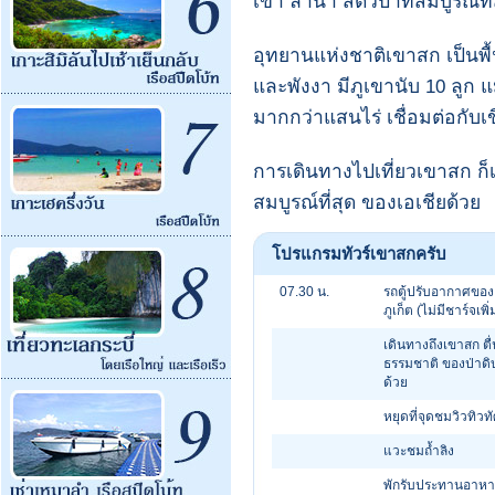
เขา ลำน้ำ สัตว์ป่าที่สมบูรณ์ที
อุทยานแห่งชาติเขาสก เป็นพื้น
และพังงา มีภูเขานับ 10 ลูก แ
มากกว่าแสนไร่ เชื่อมต่อกับเ
การเดินทางไปเที่ยวเขาสก ก็เ
สมบูรณ์ที่สุด ของเอเชียด้วย
โปรแกรมทัวร์เขาสกครับ
07.30 น.
รถตู้ปรับอากาศของ
ภูเก็ต (ไม่มีชาร์จเพิ
เดินทางถึงเขาสก ตื
ธรรมชาติ ของป่าดิ
ด้วย
หยุดที่จุดชมวิวทิวทั
แวะชมถ้ำลิง
พักรับประทานอาหา