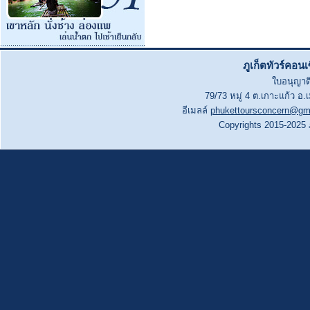
ภูเก็ตทัวร์คอน
ใบอนุญาติ
79/73 หมู่ 4 ต.เกาะแก้ว อ.
อีเมลล์
phukettoursconcern@gm
Copyrights 2015-2025 ภู