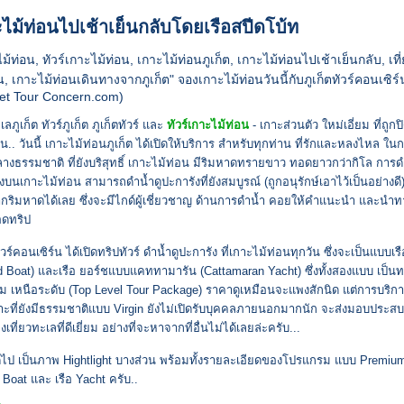
ไม้ท่อนไปเช้าเย็นกลับโดยเรือสปีดโบ้ท
ม้ท่อน, ทัวร์เกาะไม้ท่อน, เกาะไม้ท่อนภูเก็ต, เกาะไม้ท่อนไปเช้าเย็นกลับ, เที
น, เกาะไม้ท่อนเดินทางจากภูเก็ต" จองเกาะไม้ท่อนวันนี้กับภูเก็ตทัวร์คอนเซิร์
et Tour Concern.com)
เลภูเก็ต ทัวร์ภูเก็ต ภูเก็ตทัวร์ และ
ทัวร์เกาะไม้ท่อน
- เกาะส่วนตัว ใหม่เอี่ยม ที่ถูก
.. วันนี้ เกาะไม้ท่อนภูเก็ต ได้เปิดให้บริการ สำหรับทุกท่าน ที่รักและหลงไหล ใน
างธรรมชาติ ที่ยังบริสุทธิ์ เกาะไม้ท่อน มีริมหาดทรายขาว ทอดยาวกว่ากิโล การดำ
งบนเกาะไม้ท่อน สามารถดำน้ำดูปะการังที่ยังสมบูรณ์ (ถูกอนุรักษ์เอาไว้เป็นอย่างดี
ริมหาดได้เลย ซึ่งจะมีไกด์ผู้เชี่ยวชาญ ด้านการดำน้ำ คอยให้คำแนะนำ และนำ
อดทริป
ัวร์คอนเซิร์น
ได้เปิดทริปทัวร์ ดำน้ำดูปะการัง ที่เกาะไม้ท่อนทุกวัน ซึ่งจะเป็นแบบเร
 Boat) และเรือ ยอร์ชแบบแคททามารัน (Cattamaran Yacht) ซึ่งทั้งสองแบบ เป็นท
่ยม เหนือระดับ (Top Level Tour Package) ราคาดูเหมือนจะแพงสักนิด แต่การบริการ
ะที่ยังมีธรรมชาติแบบ Virgin ยังไม่เปิดรับบุคคลภายนอกมากนัก จะส่งมอบประส
เที่ยวทะเลที่ดีเยี่ยม อย่างที่จะหาจากที่อื่นไม่ได้เลยล่ะครับ...
ไป เป็นภาพ Hightlight บางส่วน พร้อมทั้งรายละเอียดของโปรแกรม แบบ Premium
Boat และ เรือ Yacht ครับ..