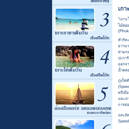
เกาะ
"เกาะไ
ไม้ท่อ
(Phuk
ทัวร์ทะ
ยาวนาน
ท่ามกล
ปะการั
ออกจาก
น้ำตล
ภูเก็ตท
(Speed
พรีเมี
และเกา
การท่อง
และถัด
Speed 