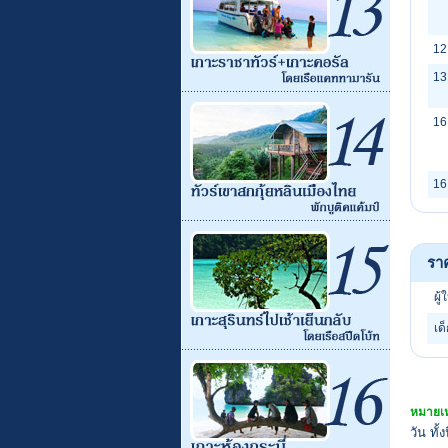
12
13
16
16
รา
ผู้
เด
หมายเห
วัน ทั