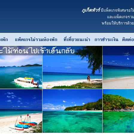
ภูเก็ตทัวร์
มีแพ็คเกจพิเศษรอให
และแพ็คเกจรวมห
พร้อมให้บริการด้ว