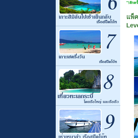
"!สักครั
แพ็ค
Lev