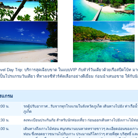
vel Day Trip: บริการสุดเฉียบขาด ในแบบVIP กับทัวร์วันเดียวด้วยเรือสปีดโบ้ท ม
 เป็นโปรแกรมวันเดียว ที่ทางเจซีทัวร์คัดเลือกอย่างดีเยี่ยม ก่อนนำเสนอขาย ให้กับน
รแกรม
:00 น.
รถตู้ปรับอากาศ...รับจากทุกโรงแรมในจังหวัดภูเก็ต เดินทางไปยัง ท่าเรือน้
ภูเก็ต
:30 น.
ลงทะเบียนประกันภัย สำหรับนักท่องเที่ยว ก่อนออกเดินทางไปยังเกาะไม้ท่
.00 น.
เดินทางถึงเกาะไม้ท่อน สนุกสนานบนหาดทรายขาวๆ ละเอียดอ่อนของเกาะ
ท่อน ซึ่งทอดยาวขนานไปกับเกาะ ประมาณกิโลกว่าๆ สวยที่สุด บริสุทธิ์ แล