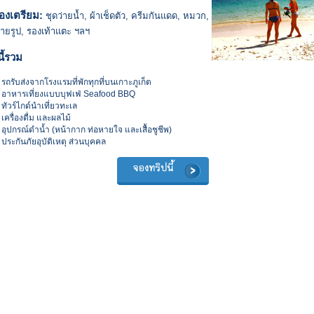
่ต้องเตรียม:
ชุดว่ายน้ำ, ผ้าเช็ดตัว, ครีมกันแดด, หมวก,
่ายรูป, รองเท้าแตะ ฯลฯ
ี้รวม
รถรับส่งจากโรงแรมที่พักทุกที่บนเกาะภูเก็ต
อาหารเที่ยงแบบบุฟเฟ่ Seafood BBQ
ทัวร์ไกด์นำเที่ยวทะเล
เครื่องดื่ม และผลไม้
อุปกรณ์ดำน้ำ (หน้ากาก ท่อหายใจ และเสื้อชูชีพ)
ประกันภัยอุบัติเหตุ ส่วนบุคคล