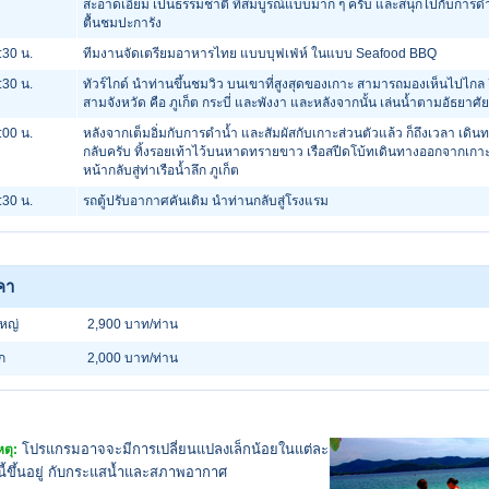
สะอาดเอี่ยม เป็นธรรมชาติ ที่สมบูรณ์แบบมาก ๆ ครับ และสนุกไปกับการด
ตื้นชมปะการัง
:30 น.
ทีมงานจัดเตรียมอาหารไทย แบบบุฟเฟ่ห์ ในแบบ Seafood BBQ
:30 น.
ทัวร์ไกด์ นำท่านขึ้นชมวิว บนเขาที่สูงสุดของเกาะ สามารถมองเห็นไปไกล 
สามจังหวัด คือ ภูเก็ต กระบี่ และพังงา และหลังจากนั้น เล่นน้ำตามอัธยาศัย
:00 น.
หลังจากเต็มอิ่มกับการดำน้ำ และสัมผัสกับเกาะส่วนตัวแล้ว ก็ถึงเวลา เดิน
กลับครับ ทิ้งรอยเท้าไว้บนหาดทรายขาว เรือสปีดโบ้ทเดินทางออกจากเกาะ 
หน้ากลับสู่ท่าเรือน้ำลึก ภูเก็ต
:30 น.
รถตู้ปรับอากาศคันเดิม นำท่านกลับสู่โรงแรม
คา
ใหญ่
2,900 บาท/ท่าน
็ก
2,000 บาท/ท่าน
โปรแกรมอาจจะมีการเปลี่ยนแปลงเล็กน้อยในแต่ละ
ตุ:
้งนี้ขึ้นอยู่ กับกระแสน้ำและสภาพอากาศ