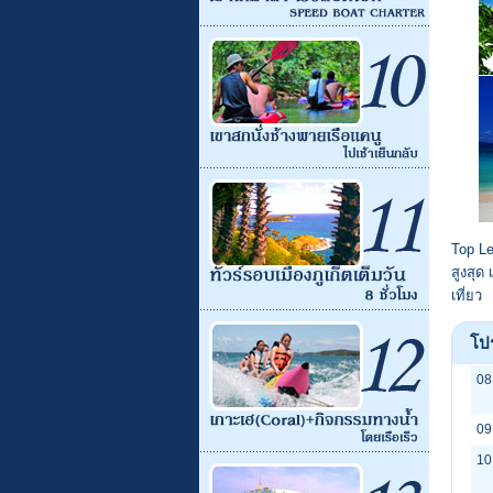
Top Le
สูงสุด
เที่ยว
โป
08
09
10