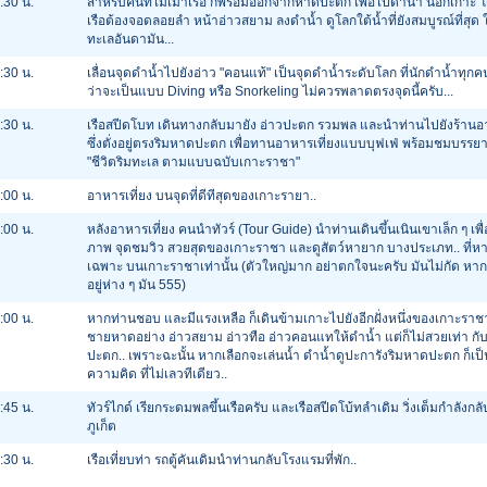
:30 น.
สำหรับคนที่ไม่เมาเรือ ก็พร้อมออกจากหาดปะตก เพื่อไปดำน้ำ นอกเกาะ 
เรือต้องจอดลอยลำ หน้าอ่าวสยาม ลงดำน้ำ ดูโลกใต้น้ำที่ยังสมบูรณ์ที่สุด 
ทะเลอันดามัน...
:30 น.
เลื่อนจุดดำน้ำไปยังอ่าว "คอนแท้" เป็นจุดดำน้ำระดับโลก ที่นักดำน้ำทุกคน
ว่าจะเป็นแบบ Diving หรือ Snorkeling ไม่ควรพลาดตรงจุดนี้ครับ...
:30 น.
เรือสปีดโบท เดินทางกลับมายัง อ่าวปะตก รวมพล และนำท่านไปยังร้าน
ซึ่งตั่งอยู่ตรงริมหาดปะตก เพื่อทานอาหารเที่ยงแบบบุฟเฟ่ พร้อมชมบรร
"ชีวิตริมทะเล ตามแบบฉบับเกาะราชา"
:00 น.
อาหารเที่ยง บนจุดที่ดีทีสุดของเกาะรายา..
:00 น.
หลังอาหารเที่ยง คนนำทัวร์ (Tour Guide) นำท่านเดินขึ้นเนินเขาเล็ก ๆ เพื่
ภาพ จุดชมวิว สวยสุดของเกาะราชา และดูสัตว์หายาก บางประเภท.. ที่หา
เฉพาะ บนเกาะราชาเท่านั้น (ตัวใหญ่มาก อย่าตกใจนะครับ มันไม่กัด หา
อยู่ห่าง ๆ มัน 555)
:00 น.
หากท่านชอบ และมีแรงเหลือ ก็เดินข้ามเกาะไปยังอีกฝั่งหนึ่งของเกาะราช
ชายหาดอย่าง อ่าวสยาม อ่าวทือ อ่าวคอนแทให้ดำน้ำ แต่ก็ไม่สวยเท่า กับ
ปะตก.. เพราะฉะนั้น หากเลือกจะเล่นน้ำ ดำน้ำดูปะการังริมหาดปะตก ก็เป็
ความคิด ที่ไม่เลวทีเดียว..
:45 น.
ทัวร์ไกด์ เรียกระดมพลขึ้นเรือครับ และเรือสปีดโบ้ทลำเดิม วิ่งเต็มกำลังกลั
ภูเก็ต
:30 น.
เรือเที่ยบท่า รถตู้คันเดิมนำท่านกลับโรงแรมที่พัก..