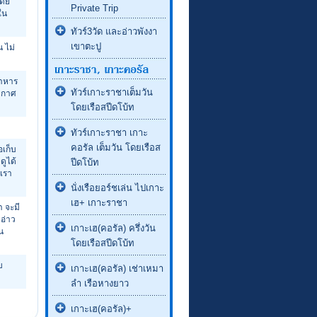
โดย
Private Trip
ใน
ทัวร์3วัด และอ่าวพังงา
เขาตะปู
 ไม่
อาหาร
ทัวร์เกาะราชาเต็มวัน
ยากาศ
โดยเรือสปีดโบ้ท
ทัวร์เกาะราชา เกาะ
คอรัล เต็มวัน โดยเรือส
อเก็บ
ดูได้
ปีดโบ้ท
กเรา
นั่งเรือยอร์ชเล่น ไปเกาะ
เฮ+ เกาะราชา
า จะมี
อ่าว
เกาะเฮ(คอรัล) ครึ่งวัน
น
โดยเรือสปีดโบ้ท
บ
เกาะเฮ(คอรัล) เช่าเหมา
ลำ เรือหางยาว
เกาะเฮ(คอรัล)+