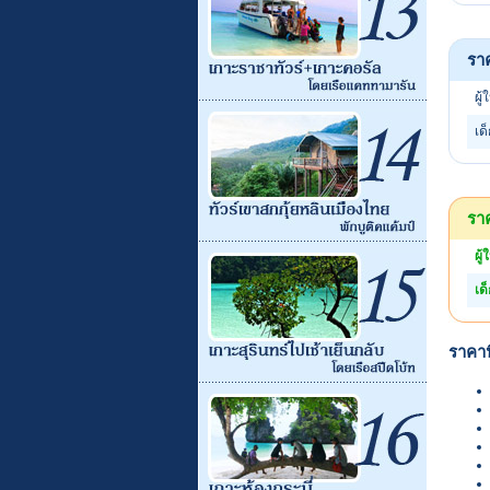
รา
ผู้
เด
ราค
ผู้
เด
ราคาน