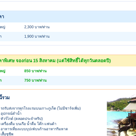
คา
ใหญ่
2,300 บาท/ท่าน
็ก
1,900 บาท/ท่าน
าพิเศษ จองก่อน 15 สิงหาคม (แต่ใช้สิทธิ์ได้ทุกวันตลอดปี)
ใหญ่
850 บาท/ท่าน
็ก
750 บาท/ท่าน
ี้รวม
รถรับส่งจากทุกโรงแรมบนเกาะภูเก็ต (ไม่มีชาร์จเพิ่ม)
อุปกรณ์ดำน้ำ
ทัวร์ไกด์ (ตลอดประจำทริป)
เครื่องดื่ม บนเรือ น้ำดื่ม โค๊ก แฟนต้า
อาหารเที่ยงแบบบุปเฟ่บนร้านอาหารริมหาด
เสื้อชูชีพ