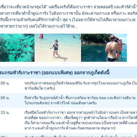
าเชื่อว่าจะเที่ยวหน้ามรสุมได้" แต่เรื่องจริงก็คือเกาะราชา สวยตลอดปี และทัวร์ดำน
้นทางการเที่ยวดำน้ำดูปะการัง ไปยังเกาะราชานั้น ยังจะผ่านเกาะเฮ หรือเกาะ คอรัล
ริปนี้เรารวมสำหรับคนที่รักการดำน้ำ สุด ๆ (ไม่อยากให้ท่านไปเสียเวลาบนเกาะเฮ
ชาสวยกว่ามาก) เลยไม่ได้รวมเกาะเฮไว้ด้วย..
รแกรมทัวร์เกาะราชา (ออกแบบพิเศษ) ออกจากภูเก็ตดังนี้:
:00 น.
รถปรับอากาศของภูเก็ตทัวร์คอนเซิร์น รับจากทุกโรงแรมบนเกาะภูเก็ต (ไม่
ชาร์จเพิ่มใด ๆ ครับ)
:00 น.
ถึงท่าเรือ รับอุปกรณ์ดำน้ำ ดื่มกาแฟร้อน ชาร้อน ขนม และฟังการอธิบาย
โปรแกรมสังเขป จากทัวร์ไกด์ ก่อนเดินทางครับ
:15 น.
เรือสปีดโบททัวร์เกาะราชา ออกจากท่ามุ่งหน้าไปยังอ่าวปะตก เป็นชายหา
สวยที่สุด ของเกาะราชา.. เพื่อเช็คดูว่า ลูกค้าท่านใดเมาเรือบ้าง หากใครที
เรือ ก็สามารถลงเรือ และดำน้ำอยู่ที่หาดปะตกก่อน (เป็นชายหาดที่ดี และ
มาก ๆ และดำน้ำดูปะการัง ด้านตะวันตกของหาด สนุกมาก)