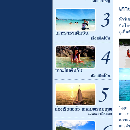
เกาะ
ทัวร์เ
ปีดโบ้
ภูเก็ต
"ฤดูกา
เกาะรา
สภาพอา
และจำน