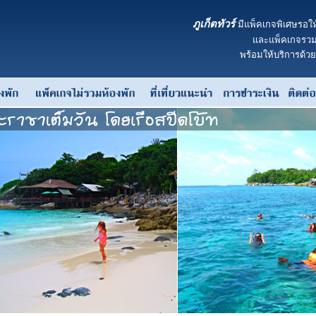
ภูเก็ตทัวร์
มีแพ็คเกจพิเศษรอให
และแพ็คเกจรวมห
พร้อมให้บริการด้ว