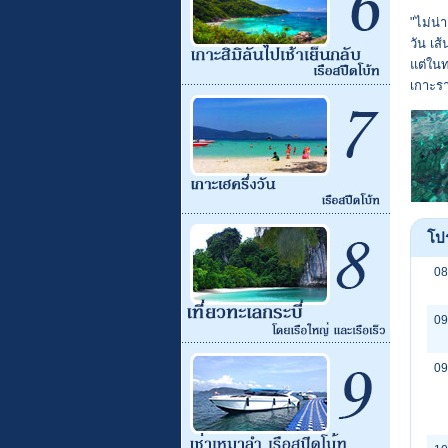
"ไม่น่
วัน เส
แต่ในท
เกาะรา
โป
08
09
09