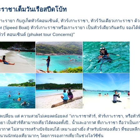
ราชาเต็มวันเรือสปีดโบ้ท
กาะรายา กับภูเก็ตทัวร์คอนเซินด์, ทัวร์เกาะราชา, ทัวร์วันเดียวเกาะราชา ด้
ท (Speed Boat) ทัวร์เกาะราชาหรือเกาะรายา เป็นทัวร์เดียวกันครับ จองได้ทั
ทัวร์ คอนเซินด์ (phuket tour Concerns)"
ลเปลี่ยน แต่ ความสวยไม่เคยลดน้อยลง! "เกาะราชาทัวร์, ทัวร์เกาะราชา, หรือทัวร์
ยา เป็นทัวร์ที่สามารถเที่ยวได้ตลอดทั้งปี.. น้ำและอากาศ ที่เกาะราชา ถือว่าเป็นเกาะ
กาศ ไม่สามารถสร้างปัจจัยลบได้ เหมาะอย่างยิ่ง สำหรับนักท่องเที่ยว ที่ชอบหลีก
วนนักท่องเที่ยวมากๆ โดยการจองการเที่ยวในช่วงโลว์ซีซั่น